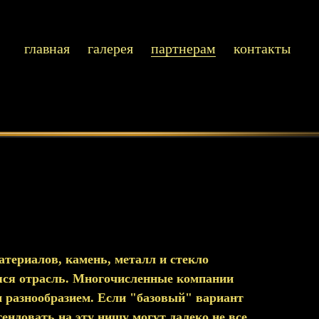
главная
галерея
партнерам
контакты
атериалов, камень, металл и стекло
яся отрасль. Многочисленные компании
м разнообразием. Если "базовый" вариант
ендовать на эту нишу могут далеко не все